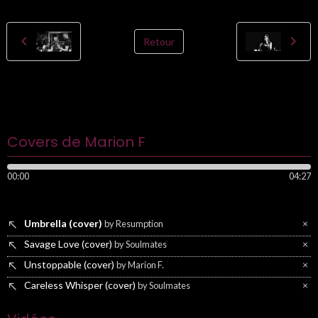
Retour
cover
pop
soulmates
acoustic
Covers de Marion F
00:00
04:27
Umbrella (cover)
×
by Resumption
Savage Love (cover)
×
by Soulmates
Unstoppable (cover)
×
by Marion F.
Careless Whisper (cover)
×
by Soulmates