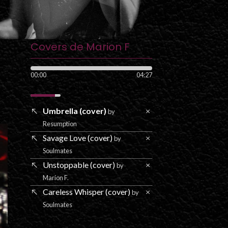
Covers de Marion F
00:00
04:27
Umbrella (cover)
×
by
Resumption
Savage Love (cover)
×
by
Soulmates
Unstoppable (cover)
×
by
Marion F.
Careless Whisper (cover)
×
by
Soulmates