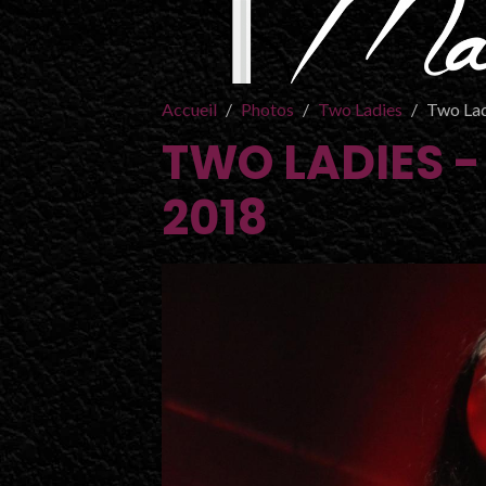
Accueil
Photos
Two Ladies
Two Lad
TWO LADIES -
2018