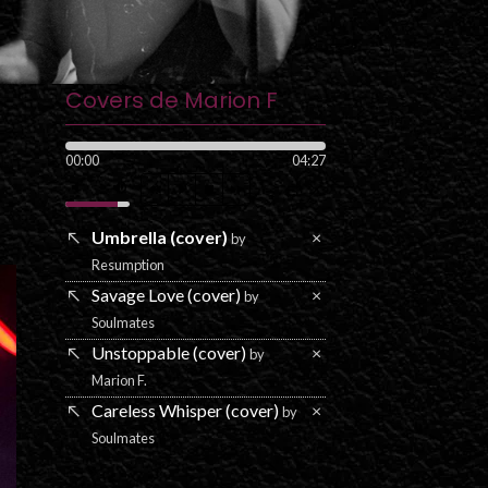
Covers de Marion F
00:00
04:27
Umbrella (cover)
×
by
Resumption
Savage Love (cover)
×
by
Soulmates
Unstoppable (cover)
×
by
Marion F.
Careless Whisper (cover)
×
by
Soulmates